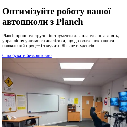
Ефективне програмне забезпечення для автошкіл | Planch
Оптимізуйте роботу вашої
автошколи з Planch
Planch пропонує зручні інструменти для планування занять,
управління учнями та аналітики, що дозволяє покращити
навчальний процес і залучити більше студентів.
Спробувати безкоштовно