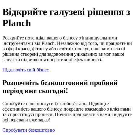
Рішення Planch для кожної галузі - Відкрийте спеціалізовані біз
Відкрийте галузеві рішення з
Planch
Розкрийте потенціал вашого бізнесу з індивідуальними
інструментами від Planch. Незалежно від того, чи працюєте ви
в сфері краси, фітнесу або освітніх послуг, наші комплексні
рішення створені для задоволення унікальних вимог вашої
галузі та підвищення оперативної ефективності.
Підключіть свій бізнес
Розпочніть безкоштовний пробний
період вже сьогодні!
Спробуйте наші послуги без зобов’язань. Підвищте
ефективність вашого бізнесу, покращте взаємодію з клієнтами
та спростіть усі процеси. Почніть працювати з нами і відчуйте
всі переваги вже зараз!
Спробувати безкоштовно