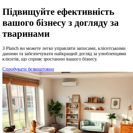
Програмне забезпечення для догляду за тваринами | Planch для п
Підвищуйте ефективність
вашого бізнесу з догляду за
тваринами
З Planch ви можете легко управляти записами, клієнтськими
даними та забезпечувати найкращий догляд за улюбленцями
клієнтів, що сприяє зростанню вашого бізнесу.
Спробувати безкоштовно