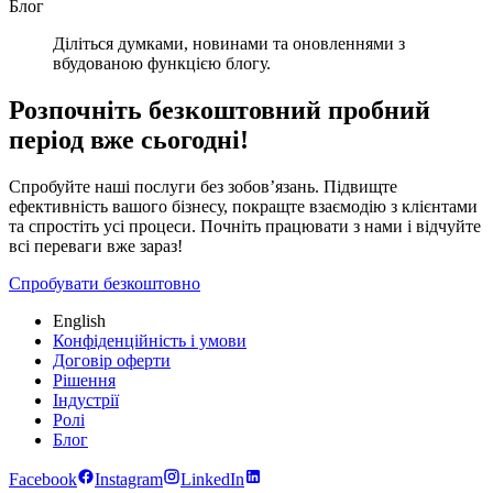
Блог
Діліться думками, новинами та оновленнями з
вбудованою функцією блогу.
Розпочніть безкоштовний пробний
період вже сьогодні!
Спробуйте наші послуги без зобов’язань. Підвищте
ефективність вашого бізнесу, покращте взаємодію з клієнтами
та спростіть усі процеси. Почніть працювати з нами і відчуйте
всі переваги вже зараз!
Спробувати безкоштовно
English
Конфіденційність і умови
Договір оферти
Рішення
Індустрії
Ролі
Блог
Facebook
Instagram
LinkedIn