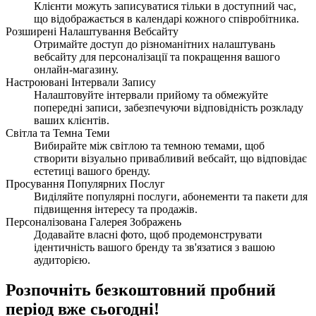
Клієнти можуть записуватися тільки в доступний час,
що відображається в календарі кожного співробітника.
Розширені Налаштування Вебсайту
Отримайте доступ до різноманітних налаштувань
вебсайту для персоналізації та покращення вашого
онлайн-магазину.
Настроювані Інтервали Запису
Налаштовуйте інтервали прийому та обмежуйте
попередні записи, забезпечуючи відповідність розкладу
ваших клієнтів.
Світла та Темна Теми
Вибирайте між світлою та темною темами, щоб
створити візуально привабливий вебсайт, що відповідає
естетиці вашого бренду.
Просування Популярних Послуг
Виділяйте популярні послуги, абонементи та пакети для
підвищення інтересу та продажів.
Персоналізована Галерея Зображень
Додавайте власні фото, щоб продемонструвати
ідентичність вашого бренду та зв'язатися з вашою
аудиторією.
Розпочніть безкоштовний пробний
період вже сьогодні!