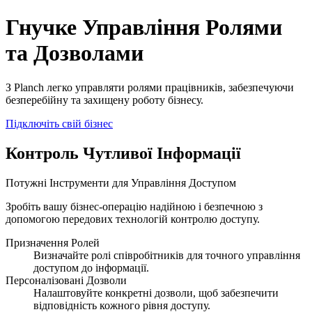
Захистіть Ваш Бізнес за Допомогою Рольових Доступів
Гнучке Управління Ролями
та Дозволами
З Planch легко управляти ролями працівників, забезпечуючи
безперебійну та захищену роботу бізнесу.
Підключіть свій бізнес
Контроль Чутливої Інформації
Потужні Інструменти для Управління Доступом
Зробіть вашу бізнес-операцію надійною і безпечною з
допомогою передових технологій контролю доступу.
Призначення Ролей
Визначайте ролі співробітників для точного управління
доступом до інформації.
Персоналізовані Дозволи
Налаштовуйте конкретні дозволи, щоб забезпечити
відповідність кожного рівня доступу.