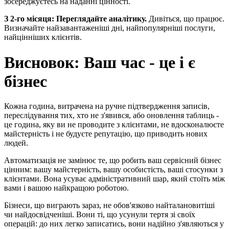
зосереджуєтесь на наданні цінності.
З 2-го місяця: Переглядайте аналітику.
Дивіться, що працює.
Визначайте найзавантаженіші дні, найпопулярніші послуги,
найцінніших клієнтів.
Висновок: Ваш час - це і є
бізнес
Кожна година, витрачена на ручне підтвердження записів,
переслідування тих, хто не з'явився, або оновлення таблиць -
це година, яку ви не проводите з клієнтами, не вдосконалюєте
майстерність і не будуєте репутацію, що приводить нових
людей.
Автоматизація не замінює те, що робить ваш сервісний бізнес
цінним: вашу майстерність, вашу особистість, ваші стосунки з
клієнтами. Вона усуває адміністративний шар, який стоїть між
вами і вашою найкращою роботою.
Бізнеси, що виграють зараз, не обов'язково найталановитіші
чи найдосвідченіші. Вони ті, що усунули тертя зі своїх
операцій: до них легко записатись, вони надійно з'являються у