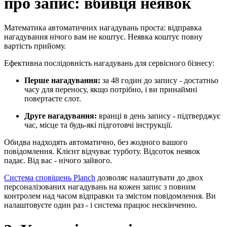
про запис: вбивця неявок
Математика автоматичних нагадувань проста: відправка
нагадування нічого вам не коштує. Неявка коштує повну
вартість прийому.
Ефективна послідовність нагадувань для сервісного бізнесу:
Перше нагадування:
за 48 годин до запису - достатньо
часу для переносу, якщо потрібно, і ви принаймні
повертаєте слот.
Друге нагадування:
вранці в день запису - підтверджує
час, місце та будь-які підготовчі інструкції.
Обидва надходять автоматично, без жодного вашого
повідомлення. Клієнт відчуває турботу. Відсоток неявок
падає. Від вас - нічого зайвого.
Система сповіщень Planch
дозволяє налаштувати до двох
персоналізованих нагадувань на кожен запис з повним
контролем над часом відправки та змістом повідомлення. Ви
налаштовуєте один раз - і система працює нескінченно.