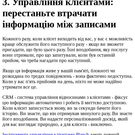
3. Управління клієнтами:
перестаньте втрачати
інформацію між записами
Кожного разу, коли клієнт виходить від вас, у вас є можливість
краще обслужити його наступного разу - якщо ви зможете
пригадати, що було цього разу. Їхні вподобання, яку послугу
вони отримали, про що запитували, коли був останній
прийом, чи треба нагадати про наступний.
Якщо ця інформація живе у вашій пам'яті, блокноті чи
розкидана по тредах повідомлень - вона фактично недоступна.
Коли у вас п'ять прийомів на день, ніхто не може надійно
утримати все це.
CRM - система управління відносинами з клієнтами - фіксує
цю інформацію автоматично і робить її миттєво доступною.
Коли клієнт записується знову, ви за секунди бачите його
історію. Ви знаєте, що він отримував минулого разу. Ви знаєте
його вподобання. Ви надаєте персоналізований досвід, який
для вас виглядає природно, а для клієнта - виключно.
Інструменти управління клієнтами Planch
дають повний