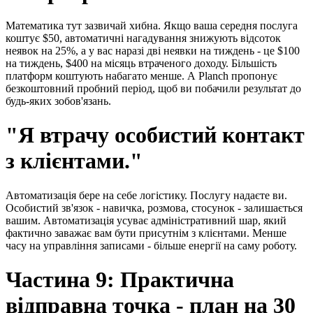
Математика тут зазвичай хибна. Якщо ваша середня послуга
коштує $50, автоматичні нагадування знижують відсоток
неявок на 25%, а у вас наразі дві неявки на тиждень - це $100
на тиждень, $400 на місяць втраченого доходу. Більшість
платформ коштують набагато менше. А Planch пропонує
безкоштовний пробний періо
д
, щоб ви побачили результат до
будь-яких зобов'язань.
"Я втрачу особистий контакт
з клієнтами."
Автоматизація бере на себе логістику. Послугу надаєте ви.
Особистий зв'язок - навичка, розмова, стосунок - залишається
вашим. Автоматизація усуває адміністративний шар, який
фактично заважає вам бути присутнім з клієнтами. Менше
часу на управління записами - більше енергії на саму роботу.
Частина 9: Практична
відправна точка - план на 30