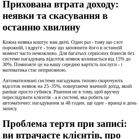
Прихована втрата доходу:
неявки та скасування в
останню хвилину
Кожна неявка коштує вам двічі. Один раз - тому що слот
порожній, і вдруге - тому що заповнити його в останній
момент часто неможливо. Для багатьох сервісних бізнесів без
системи нагадувань відсоток неявок коливається від 15% до
30%. Помножте це на вашу середню вартість послуги - і
математика стає неприємною.
Автоматизовані системи нагадувань типово скорочують
відсоток неявок на 25–35%, повертаючи значний дохід, який
раніше просто губився. Рішення не в тому, щоб вручну
переслідувати клієнтів - а в системі, яка робить це
автоматично: нагадування за 48 годин, ще одне - вранці в день
запису.
Проблема тертя при записі:
ви втрачаєте клієнтів, про