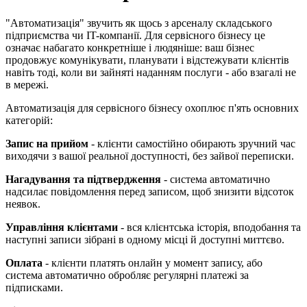
"Автоматизація" звучить як щось з арсеналу складського
підприємства чи IT-компанії. Для сервісного бізнесу це
означає набагато конкретніше і людяніше: ваш бізнес
продовжує комунікувати, планувати і відстежувати клієнтів
навіть тоді, коли ви зайняті наданням послуги - або взагалі не
в мережі.
Автоматизація для сервісного бізнесу охоплює п'ять основних
категорій:
Запис на прийом
- клієнти самостійно обирають зручний час
виходячи з вашої реальної доступності, без зайвої переписки.
Нагадування та підтвердження
- система автоматично
надсилає повідомлення перед записом, щоб знизити відсоток
неявок.
Управління клієнтами
- вся клієнтська історія, вподобання та
наступні записи зібрані в одному місці й доступні миттєво.
Оплата
- клієнти платять онлайн у момент запису, або
система автоматично обробляє регулярні платежі за
підписками.