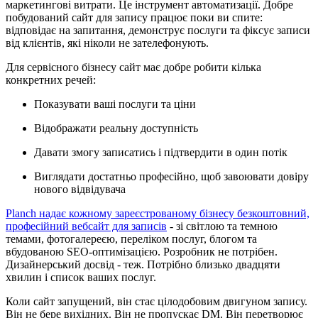
маркетингові витрати. Це інструмент автоматизації. Добре
побудований сайт для запису працює поки ви спите:
відповідає на запитання, демонструє послуги та фіксує записи
від клієнтів, які ніколи не зателефонують.
Для сервісного бізнесу сайт має добре робити кілька
конкретних речей:
Показувати ваші послуги та ціни
Відображати реальну доступність
Давати змогу записатись і підтвердити в один потік
Виглядати достатньо професійно, щоб завоювати довіру
нового відвідувача
Planch надає кожному зареєстрованому бізнесу безкоштовний,
професійний вебсайт для записів
- зі світлою та темною
темами, фотогалереєю, переліком послуг, блогом та
вбудованою SEO-оптимізацією. Розробник не потрібен.
Дизайнерський досвід - теж. Потрібно близько двадцяти
хвилин і список ваших послуг.
Коли сайт запущений, він стає цілодобовим двигуном запису.
Він не бере вихідних. Він не пропускає DM. Він перетворює