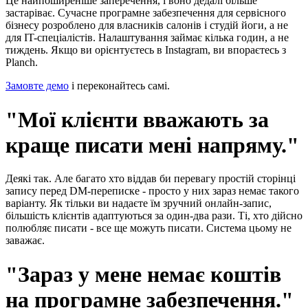
Це найпоширеніше заперечення, і воно дедалі більше
застаріває. Сучасне програмне забезпечення для сервісного
бізнесу розроблено для власників салонів і студій йоги, а не
для IT-спеціалістів. Налаштування займає кілька годин, а не
тиждень. Якщо ви орієнтуєтесь в Instagram, ви впораєтесь з
Planch.
Замовте демо
і переконайтесь самі.
"Мої клієнти вважають за
краще писати мені напряму."
Деякі так. Але багато хто віддав би перевагу простій сторінці
запису перед DM-переписке - просто у них зараз немає такого
варіанту. Як тільки ви надаєте їм зручний онлайн-запис,
більшість клієнтів адаптуються за один-два рази. Ті, хто дійсно
полюбляє писати - все ще можуть писати. Система цьому не
заважає.
"Зараз у мене немає коштів
на програмне забезпечення."