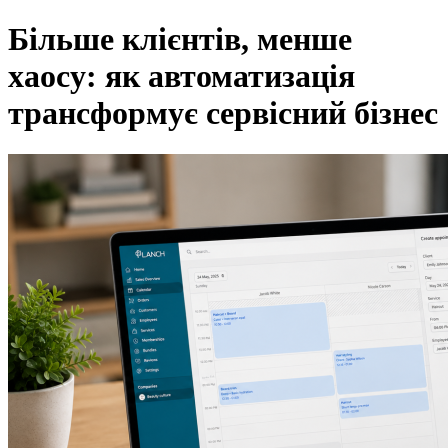
Як автоматизація економить час для сервісного бізнесу
Більше клієнтів, менше
хаосу: як автоматизація
трансформує сервісний бізнес