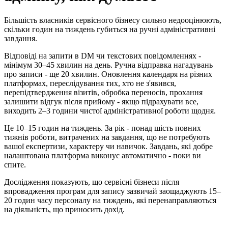
Більшість власників сервісного бізнесу сильно недооцінюють,
скільки годин на тиждень губиться на ручні адміністративні
завдання.
Відповіді на запити в DM чи текстових повідомленнях -
мінімум 30–45 хвилин на день. Ручна відправка нагадувань
про записи - ще 20 хвилин. Оновлення календаря на різних
платформах, переслідування тих, хто не з'явився,
перепідтвердження візитів, обробка переносів, прохання
залишити відгук після прийому - якщо підрахувати все,
виходить 2–3 години чистої адміністративної роботи щодня.
Це 10–15 годин на тиждень. За рік - понад шість повних
тижнів роботи, витрачених на завдання, що не потребують
вашої експертизи, характеру чи навичок. Завдань, які добре
налаштована платформа виконує автоматично - поки ви
спите.
Дослідження показують, що сервісні бізнеси після
впровадження програм для запису зазвичай заощаджують 15–
20 годин часу персоналу на тиждень, які перенаправляються
на діяльність, що приносить дохід.