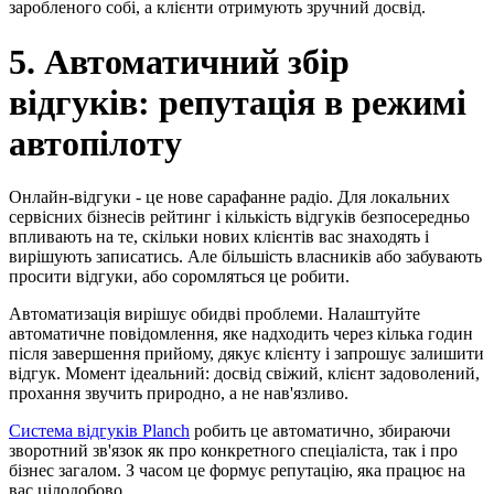
заробленого собі, а клієнти отримують зручний досвід.
5. Автоматичний збір
відгуків: репутація в режимі
автопілоту
Онлайн-відгуки - це нове сарафанне радіо. Для локальних
сервісних бізнесів рейтинг і кількість відгуків безпосередньо
впливають на те, скільки нових клієнтів вас знаходять і
вирішують записатись. Але більшість власників або забувають
просити відгуки, або соромляться це робити.
Автоматизація вирішує обидві проблеми. Налаштуйте
автоматичне повідомлення, яке надходить через кілька годин
після завершення прийому, дякує клієнту і запрошує залишити
відгук. Момент ідеальний: досвід свіжий, клієнт задоволений,
прохання звучить природно, а не нав'язливо.
Система відгуків Planch
робить це автоматично, збираючи
зворотний зв'язок як про конкретного спеціаліста, так і про
бізнес загалом. З часом це формує репутацію, яка працює на
вас цілодобово.