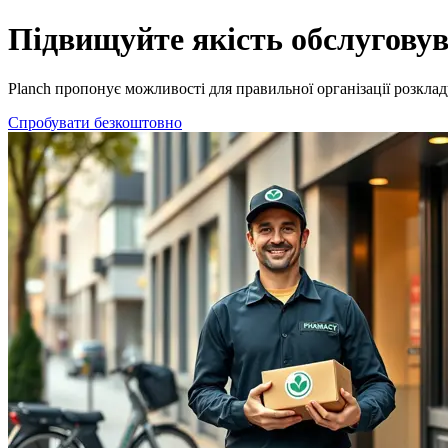
Сучасне програмне забезпечення для служб доставки | Planch
Підвищуйте якість обслуговув
Planch пропонує можливості для правильної організації розклад
Спробувати безкоштовно