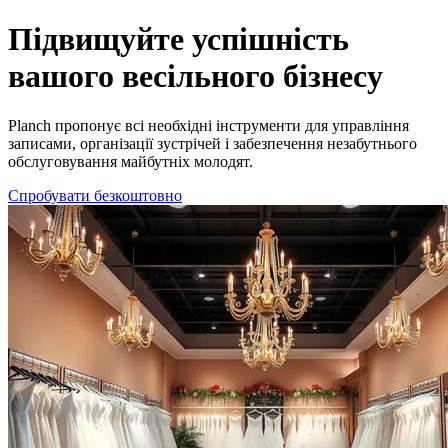
Ідеальне програмне забезпечення для весільних салонів | Planch
Підвищуйте успішність
вашого весільного бізнесу
Planch пропонує всі необхідні інструменти для управління
записами, організації зустрічей і забезпечення незабутнього
обслуговування майбутніх молодят.
Спробувати безкоштовно