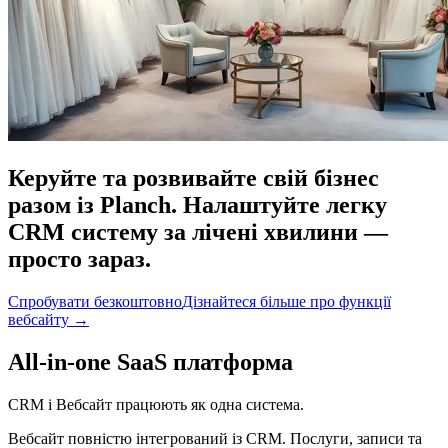
Керуйте та розвивайте свій бізнес
разом із Planch. Налаштуйте легку
CRM систему за лічені хвилини —
просто зараз.
Спробувати безкоштовно
Дізнайтеся більше про функції
вебсайту
→
All-in-one SaaS платформа
CRM і Вебсайт працюють як одна система.
Вебсайт повністю інтегрований із CRM. Послуги, записи та