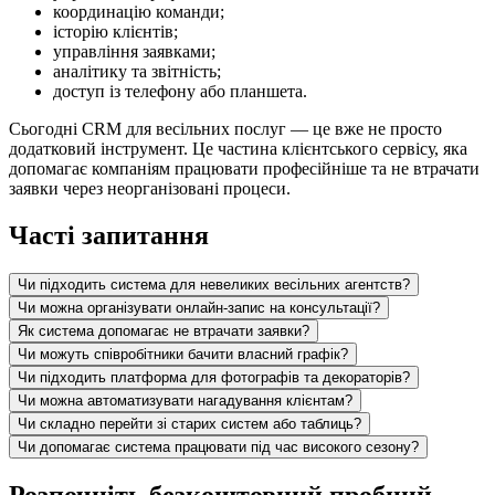
координацію команди;
історію клієнтів;
управління заявками;
аналітику та звітність;
доступ із телефону або планшета.
Сьогодні CRM для весільних послуг — це вже не просто
додатковий інструмент. Це частина клієнтського сервісу, яка
допомагає компаніям працювати професійніше та не втрачати
заявки через неорганізовані процеси.
Часті запитання
Чи підходить система для невеликих весільних агентств?
Чи можна організувати онлайн-запис на консультації?
Як система допомагає не втрачати заявки?
Чи можуть співробітники бачити власний графік?
Чи підходить платформа для фотографів та декораторів?
Чи можна автоматизувати нагадування клієнтам?
Чи складно перейти зі старих систем або таблиць?
Чи допомагає система працювати під час високого сезону?
Розпочніть безкоштовний пробний