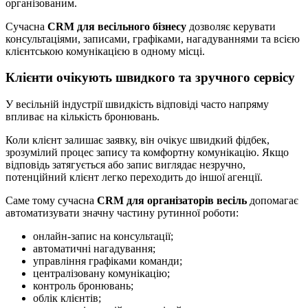
організованим.
Сучасна
CRM для весільного бізнесу
дозволяє керувати
консультаціями, записами, графіками, нагадуваннями та всією
клієнтською комунікацією в одному місці.
Клієнти очікують швидкого та зручного сервісу
У весільній індустрії швидкість відповіді часто напряму
впливає на кількість бронювань.
Коли клієнт залишає заявку, він очікує швидкий фідбек,
зрозумілий процес запису та комфортну комунікацію. Якщо
відповідь затягується або запис виглядає незручно,
потенційний клієнт легко переходить до іншої агенції.
Саме тому сучасна
CRM для організаторів весіль
допомагає
автоматизувати значну частину рутинної роботи:
онлайн-запис на консультації;
автоматичні нагадування;
управління графіками команди;
централізовану комунікацію;
контроль бронювань;
облік клієнтів;