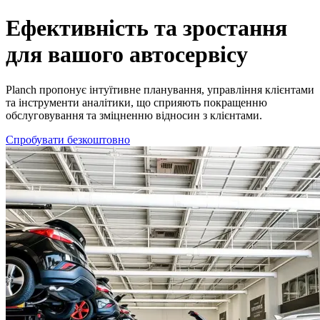
Професійне програмне рішення для автосервісів | З Planch до е
Ефективність та зростання
для вашого автосервісу
Planch пропонує інтуїтивне планування, управління клієнтами
та інструменти аналітики, що сприяють покращенню
обслуговування та зміцненню відносин з клієнтами.
Спробувати безкоштовно