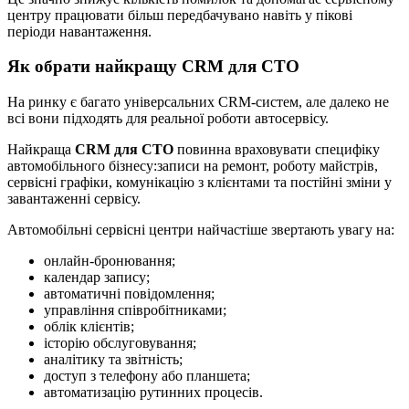
центру працювати більш передбачувано навіть у пікові
періоди навантаження.
Як обрати найкращу CRM для СТО
На ринку є багато універсальних CRM-систем, але далеко не
всі вони підходять для реальної роботи автосервісу.
Найкраща
CRM для СТО
повинна враховувати специфіку
автомобільного бізнесу:записи на ремонт, роботу майстрів,
сервісні графіки, комунікацію з клієнтами та постійні зміни у
завантаженні сервісу.
Автомобільні сервісні центри найчастіше звертають увагу на:
онлайн-бронювання;
календар запису;
автоматичні повідомлення;
управління співробітниками;
облік клієнтів;
історію обслуговування;
аналітику та звітність;
доступ з телефону або планшета;
автоматизацію рутинних процесів.