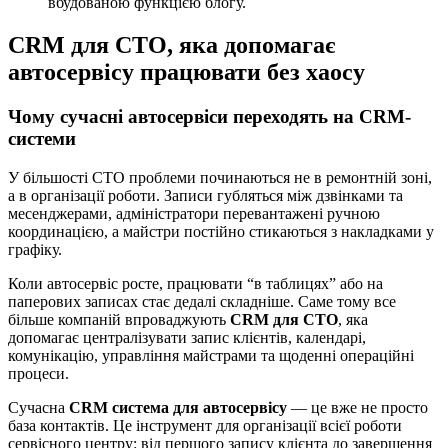
вбудованою функцією блогу.
CRM для СТО, яка допомагає
автосервісу працювати без хаосу
Чому сучасні автосервіси переходять на CRM-
системи
У більшості СТО проблеми починаються не в ремонтній зоні,
а в організації роботи. Записи губляться між дзвінками та
месенджерами, адміністратори перевантажені ручною
координацією, а майстри постійно стикаються з накладками у
графіку.
Коли автосервіс росте, працювати “в таблицях” або на
паперових записах стає дедалі складніше. Саме тому все
більше компаній впроваджують
CRM для СТО
, яка
допомагає централізувати запис клієнтів, календарі,
комунікацію, управління майстрами та щоденні операційні
процеси.
Сучасна
CRM система для автосервісу
— це вже не просто
база контактів. Це інструмент для організації всієї роботи
сервісного центру: від першого запису клієнта до завершення