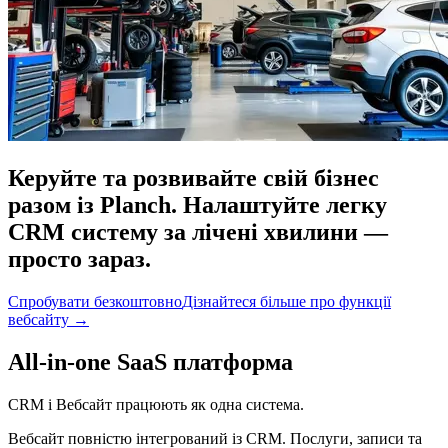
Керуйте та розвивайте свій бізнес
разом із Planch. Налаштуйте легку
CRM систему за лічені хвилини —
просто зараз.
Спробувати безкоштовно
Дізнайтеся більше про функції
вебсайту
→
All-in-one SaaS платформа
CRM і Вебсайт працюють як одна система.
Вебсайт повністю інтегрований із CRM. Послуги, записи та