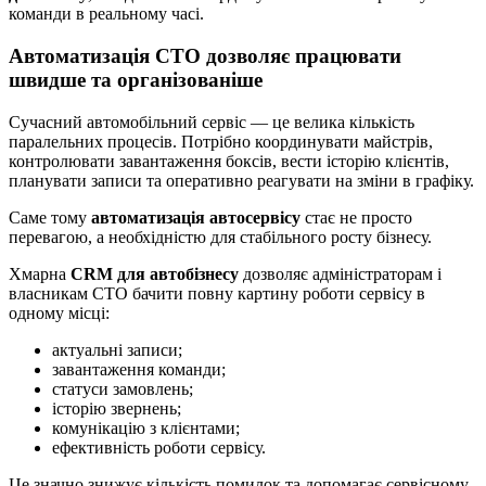
команди в реальному часі.
Автоматизація СТО дозволяє працювати
швидше та організованіше
Сучасний автомобільний сервіс — це велика кількість
паралельних процесів. Потрібно координувати майстрів,
контролювати завантаження боксів, вести історію клієнтів,
планувати записи та оперативно реагувати на зміни в графіку.
Саме тому
автоматизація автосервісу
стає не просто
перевагою, а необхідністю для стабільного росту бізнесу.
Хмарна
CRM для автобізнесу
дозволяє адміністраторам і
власникам СТО бачити повну картину роботи сервісу в
одному місці:
актуальні записи;
завантаження команди;
статуси замовлень;
історію звернень;
комунікацію з клієнтами;
ефективність роботи сервісу.
Це значно знижує кількість помилок та допомагає сервісному