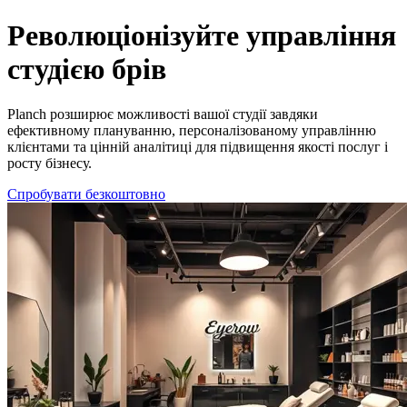
Онлайн-запис і CRM для майстрів брів | Planch для брів-бару
Революціонізуйте управління
студією брів
Planch розширює можливості вашої студії завдяки
ефективному плануванню, персоналізованому управлінню
клієнтами та цінній аналітиці для підвищення якості послуг і
росту бізнесу.
Спробувати безкоштовно