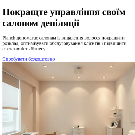
Найкраще ПЗ для салонів епіляції | Автоматизуйте запис і керу
Покращте управління своїм
салоном депіляції
Planch допомагає салонам із видалення волосся покращити
розклад, оптимізувати обслуговування клієнтів і підвищити
ефективність бізнесу.
Спробувати безкоштовно