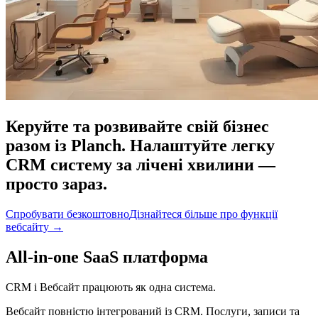
Керуйте та розвивайте свій бізнес
разом із Planch. Налаштуйте легку
CRM систему за лічені хвилини —
просто зараз.
Спробувати безкоштовно
Дізнайтеся більше про функції
вебсайту
→
All-in-one SaaS платформа
CRM і Вебсайт працюють як одна система.
Вебсайт повністю інтегрований із CRM. Послуги, записи та