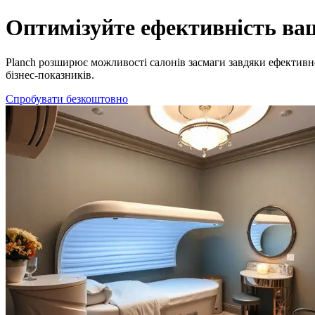
Програма для салону засмаги | Керуйте клієнтами та записами з
Оптимізуйте ефективність ваш
Planch розширює можливості салонів засмаги завдяки ефективн
бізнес-показників.
Спробувати безкоштовно